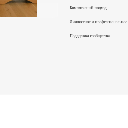
Комплексный подход
Личностное и профессиональное
Поддержка сообщества
знания
Знания в области биомеханики, физиологии,
пр
анатомии, которые помогут вашим клиентам
достигать больших результатов.
ро
Вы см
навык