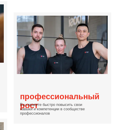
ссионалов
ртификация
те преподавателем
народного уровня, дипломы
вуют в 89 странах мира