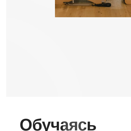
Обучаясь
в академии Basi
Pilates
вы получите: