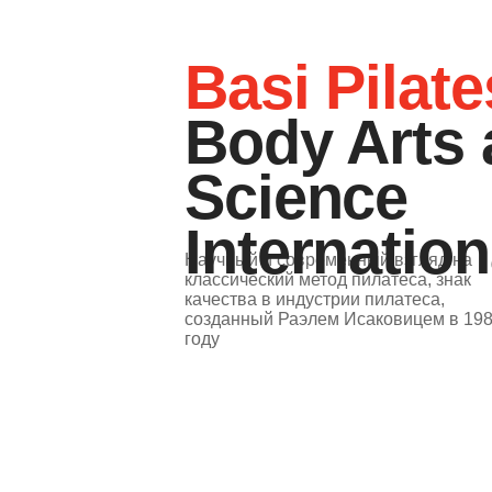
Body Arts a
Science
International
Научный и современный взгляд на
классический метод пилатеса, знак
качества в индустрии пилатеса,
созданный Раэлем Исаковицем в 1989
году