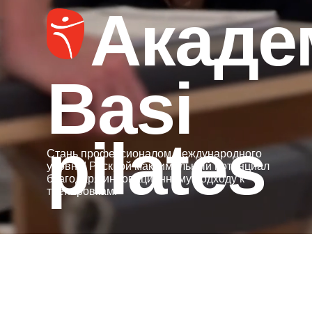
Академ
Basi
pilates
Стань профессионалом международного
уровня! Раскрой максимальный потенциал
благодаря инновационному подходу к
тренировкам.
Basi Pilates 