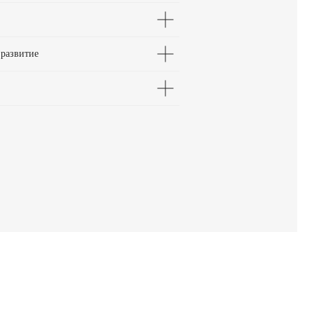
 развитие
офессиональный
ст
ожете быстро повысить свои
и и компетенции в сообществе