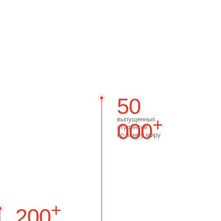
50
+
выпущенных
000
студентов
по всему миру
+
Pilates
ру