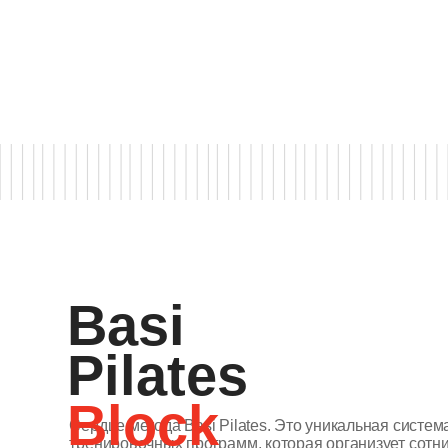
Basi
Pilates
Block
Сердце метода Basi Pilates. Это уникальная система
тренировочных программ, которая организует сотни
System
упражнений классического пилатеса в логической,
прогрессивной последовательности, обеспечивая
сбалансированный и комплексный подход
Она адаптирована к потребностям современного
человека и активирует все группы мышц