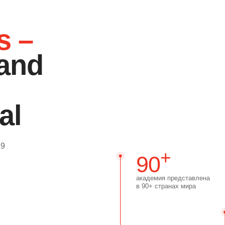
nd
+
90
академия представлена
в 90+ странах мира
200
студий Basi 
с
по всему ми
выпускаем
1989
квалифицированных
учителей пилатеса