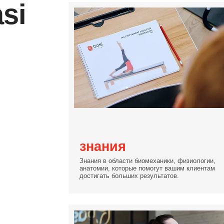
профе
система Basi
Block
Вы освоите уникальную блочную
се
систему, которая даст вам чёткий
алгоритм для выстраивания ваших
Стане
тренировок.
между
дейст