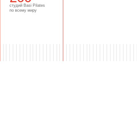
ов занятия:
55
ин.
в систему BASI BLOCK вы научитесь
влять эффективные тренировочные
аммы для себя и своих клиентов, это