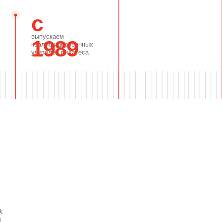
12 блок
~
м
Освои
соста
прогр