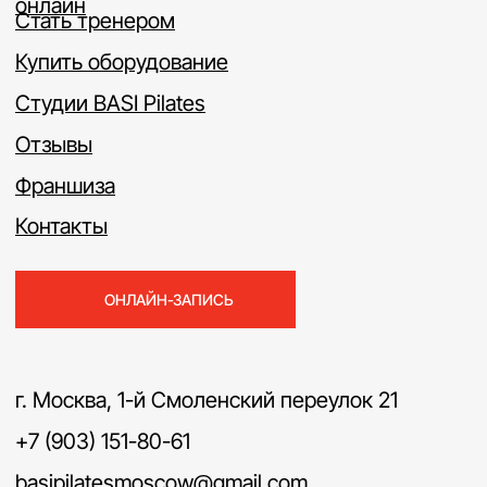
г. Москва, 1-й Смоленский переулок 21
+7 (903) 151-80-61
basipilatesmoscow@gmail.com
© 2025 BASI Pilates Russia
BASI Pilates Russia
– международная школа
пилатеса в Москве с мировыми стандартами
обучения и практики
ИП Сиротопова Мария Сергеевна
ИНН 631927512020
Политика конфиденциальности
Согласие на обработку персональных данных
Публичная оферта (общая)
Публичная оферта на образовательные услуги