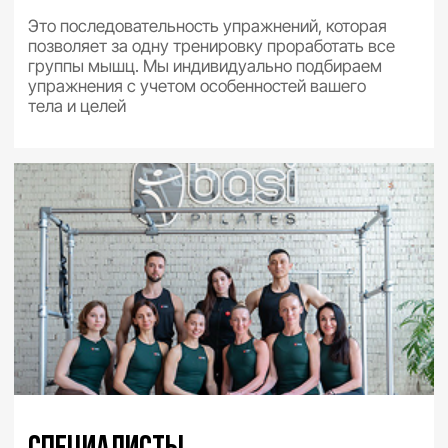
Метод Basi Pilates —
эволюционный подход
в индустрии пилатеса
Научный и современный взгляд на классический
метод пилатеса. Сохраняя традиции, мы двигаемся
в ногу со временем и адаптируем метод пилатес
под потребности современного человека, изучая
последние научные исследования о теле человека
Попробовав Basi Pilates, вы навсегда измените свое
представление о пилатесе