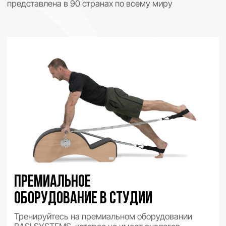
Basi Pilates –
международный
бренд
с 35 летней
историей
В состав бренда входят более 200
профессиональных студий пилатеса по всему миру.
Наша команда – первый представитель бренда на
территории России
Доверяя свое тело нашим специалистам, вы не
только получите результат от тренировок, но и
измените ваше представление о теле и раскроете
его максимальный потенциал