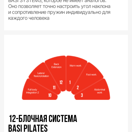
+
200
+
35
студий Basi Pilates в 90
странах по всему миру
лет лидерства. Basi – мировой
стандарт преподавания и метода
Пилатеса с 1988 года