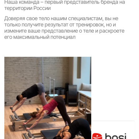
сертификацию Basi Pilates Academy и имеет
обширный опыт в индустрии фитнеса
мария
Азамат
ВИП-тренер, руководитель,
ТОП-тренер, главный тренер Basi
основатель и преподаватель
Pilates, опыт работы в индустрии
Basi Pilates Academy Russia
фитнеса 12 лет
О тренере
О тренере