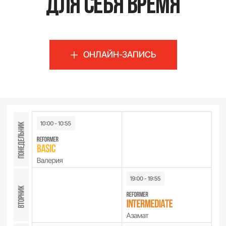
BASI Pilates?
Мы первые представители в России
международной студии BASI Pilates, которая
представлена в 90 странах по всему миру
Премиальное
оборудование в студии
Тренируйтесь на премиальном оборудовании
BASI SYSTEMS, которое не имеет аналогов.
Оно позволяет точно настроить угол наклона
и сопротивление пружин индивидуально для
каждого человека