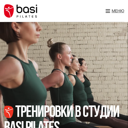
МЕНЮ
тренировки в студии
Basi pilates
Занимайтесь под руководством
опытных сертифицированных
тренеров международного класса, в
студии в Москве