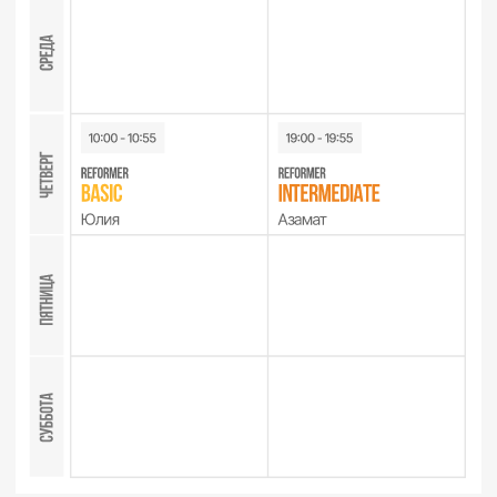
12-блочная система
BASI Pilates
Это последовательность упражнений, которая
позволяет за одну тренировку проработать все
группы мышц. Мы индивидуально подбираем
упражнения с учетом особенностей вашего
тела и целей