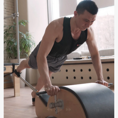
г. Москва, 1-й Смоленский переулок 21
+7 (903) 151-80-61
basipilatesmoscow@gmail.com
© 2025 BASI Pilates Russia
BASI Pilates Russia
– международная школа
пилатеса в Москве с мировыми стандартами
обучения и практики
ИП Сиротопова Мария Сергеевна
ИНН 631927512020
Политика конфиденциальности
Согласие на обработку персональных данных
Публичная оферта (общая)
Публичная оферта на образовательные услуги